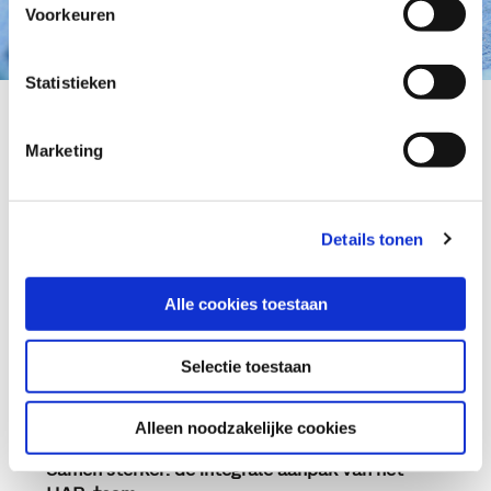
Voorkeuren
Statistieken
Anderen lazen ook
Marketing
Details tonen
Alle cookies toestaan
Selectie toestaan
Sociaal domein
Alleen noodzakelijke cookies
2021
Samen sterker: de integrale aanpak van het