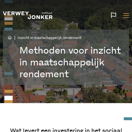
Websi
talen
|
Inzicht in maatschappelijk rendement
Methoden voor inzicht
in maatschappelijk
rendement
Wat levert een investering in het sociaal