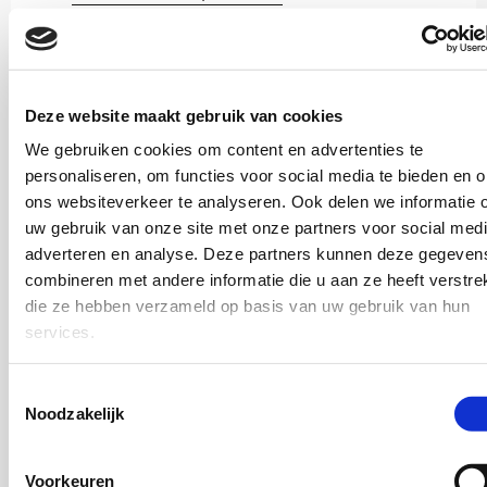
Deze website maakt gebruik van cookies
We gebruiken cookies om content en advertenties te
personaliseren, om functies voor social media te bieden en 
ons websiteverkeer te analyseren. Ook delen we informatie 
uw gebruik van onze site met onze partners voor social medi
adverteren en analyse. Deze partners kunnen deze gegeven
Sociaal domein
combineren met andere informatie die u aan ze heeft verstrek
2026
die ze hebben verzameld op basis van uw gebruik van hun
services.
Kansvergrotend werken aan impact
Toestemmingsselectie
Noodzakelijk
Andrew Britt,
Matthijs Uyterlinde,
Anneke Brock,
Freek de Meere
Voorkeuren