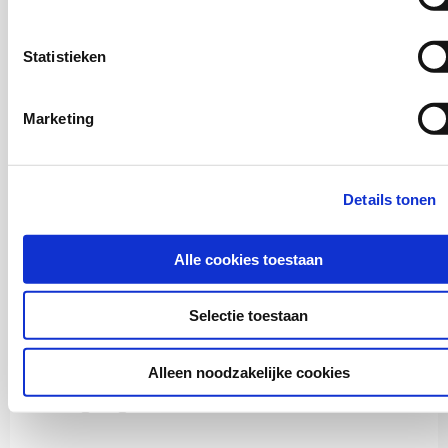
Statistieken
ISBN: 978-94-6409-431-2
Download deze publicatie
Marketing
Details tonen
Alle cookies toestaan
Selectie toestaan
Inburgering nieuwkomers
Alleen noodzakelijke cookies
2026
Inburgering onder één dak