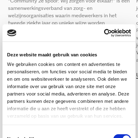
“Community 2e spoor: Wij zorgen voor elkaar!" is een
samenwerkingsverband van zorg- en
welzijnsorganisaties waarin medewerkers in het
tweede ziekte jaar op unieke wijze worden
ondersteund bij re-integratie naar werk. In dit artikel
vertelt Dr. Ines Schell-Kiehl over het project.
Lees meer
Deze website maakt gebruik van cookies
We gebruiken cookies om content en advertenties te
personaliseren, om functies voor social media te bieden
en om ons websiteverkeer te analyseren. Ook delen we
informatie over uw gebruik van onze site met onze
partners voor social media, adverteren en analyse. Deze
partners kunnen deze gegevens combineren met andere
Actualiteiten overzicht
informatie die u aan ze heeft verstrekt of die ze hebben
verzameld op basis van uw gebruik van hun services.
Recente publicaties
Toestemmingsselectie