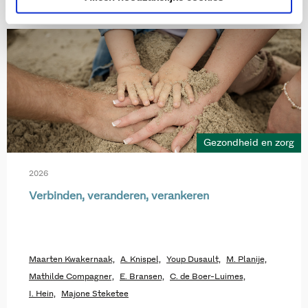
Gezondheid en zorg
2026
Verbinden, veranderen, verankeren
Maarten Kwakernaak,
A. Knispel,
Youp Dusault,
M. Planije,
Mathilde Compagner,
E. Bransen,
C. de Boer-Luimes,
I. Hein,
Majone Steketee