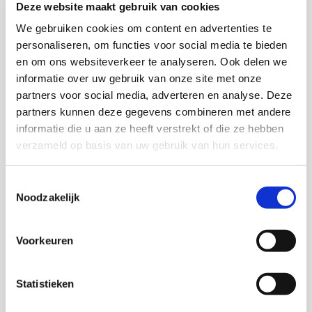
Deze website maakt gebruik van cookies
We gebruiken cookies om content en advertenties te
personaliseren, om functies voor social media te bieden
Onderzoekers
en om ons websiteverkeer te analyseren. Ook delen we
informatie over uw gebruik van onze site met onze
partners voor social media, adverteren en analyse. Deze
partners kunnen deze gegevens combineren met andere
informatie die u aan ze heeft verstrekt of die ze hebben
Freek de Meere
verzameld op basis van uw gebruik van hun services.
Senior onderzoeker en Hoofd onderzoeksgroep sociale
vitaliteit en veiligheid
Toestemmingsselectie
Noodzakelijk
Voorkeuren
Ahmed Hamdi
Senior onderzoeker en Programmaleider
Statistieken
Kennisplatform Inclusief Samenleven