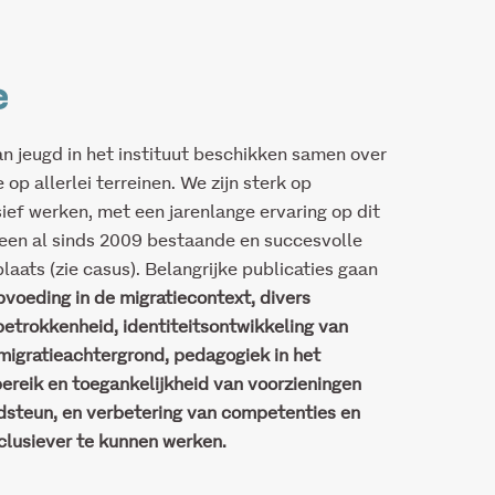
e
n jeugd in het instituut beschikken samen over
e op
allerlei
terreinen.
We zijn sterk op
sief werken
, met een jarenlange ervaring op dit
 een al sinds 2009 bestaande en succesvolle
aats (zie casus). Belangrijke publicaties
gaan
pvoeding in de migratiecontext,
divers
etrokkenheid, identiteitsontwikkeling van
migratieachtergrond, pedagogiek in het
ereik en toegankelijkheid van voorzieningen
dsteun, en verbetering van competenties en
lusiever te kunnen werken.