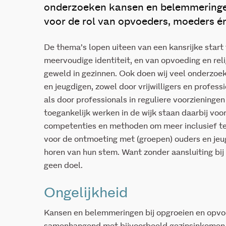
onderzoeken kansen en belemmeringen
voor de rol van opvoeders, moeders é
De thema’s lopen uiteen van een kansrijke start
meervoudige identiteit
,
en van opvoeding
en rel
geweld in gezinnen.
Ook doen wij veel onderzoe
en jeugdigen
, zowel door vrijwilligers en profe
als door professionals in reguliere voorzieninge
toegankelijk werken in de wijk staa
n
daarbij voo
competenties en methoden om meer inclusief
t
voor de ontmoeting met
(groepen)
ouders en jeu
horen van hun stem. Want zonder aansluiting bij
geen doel.
Ongelijkheid
Kansen en belemmeringen bij opgroeien en opvoe