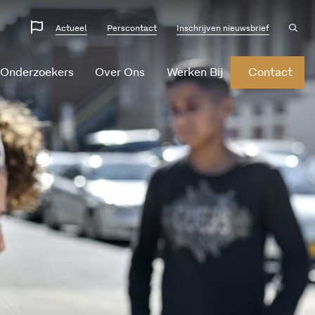
Website
Ope
Actueel
Perscontact
Inschrijven nieuwsbrief
sear
talen
 Onderzoekers
Over Ons
Werken Bij
Contact