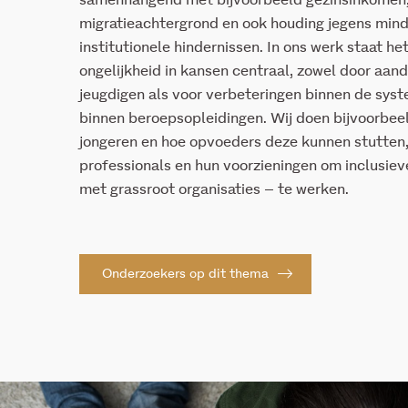
samenhangend met bijvoorbeeld gezinsinkomen
migratieachtergrond
en ook
houding jegens min
institutionele hindernissen
. In ons werk staat h
ongelijkheid in kansen centraal
, zowel door aand
jeugdigen als voor verbeteringen binnen de sys
binnen beroepsopleidingen
. Wij doen
bijvoorbee
jongeren en hoe opvoeders deze kunnen
stutten
professionals en hun
voorzieningen
om inclusiev
met
grassroot
organisaties – te werken.
Onderzoekers op dit thema