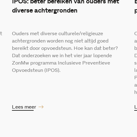
IPOS: beter bereiken van ouders met
diverse achtergronden
t
Ouders met diverse culturele/religieuze
O
achtergronden worden nog niet altijd goed
a
bereikt door opvoedsteun. Hoe kan dat beter?
b
Dat onderzoeken we in het vier jaar lopende
D
ZonMw programma Inclusieve Preventieve
s
Opvoedsteun (IPOS).
l
P
a
h
Lees meer
L