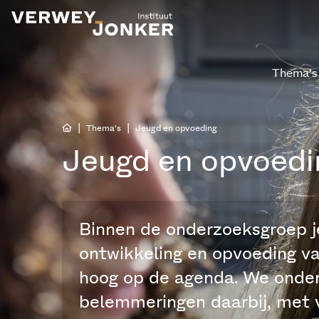
Thema’s
|
|
Thema’s
Jeugd en opvoeding
Jeugd en opvoedi
Binnen de onderzoeksgroep j
ontwikkeling en opvoeding va
hoog op de agenda. We onde
belemmeringen daarbij, met 