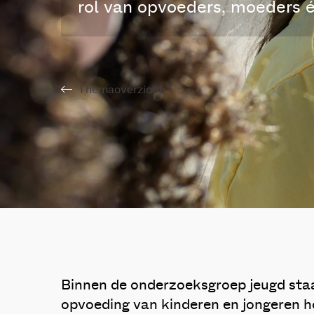
rol van opvoeders, moeders é
Themaoverzicht
Binnen de onderzoeksgroep jeugd staa
opvoeding van kinderen en jongeren 