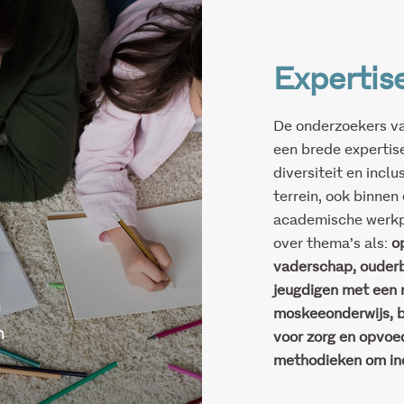
Expertis
De onderzoekers va
een brede expertis
d
i
versiteit en inclu
terrein, ook binnen
academische werkpl
over
thema’s als:
o
vaderschap, ouderb
jeugdigen met een 
n
moskeeonderwijs, b
n
voor zorg en opvoe
methodieken om inc