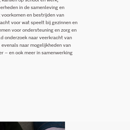
, kansen op
school en werk
,
derheden in de samenleving
en
et voorkomen en bestrijden van
acht voor wat speelt bij gezinnen en
temen voor ondersteuning
en zorg
en
ld
onderzoek naar veerkracht van
,
evenals
naar mogelijkheden v
an
er – en ook meer in samenwerking