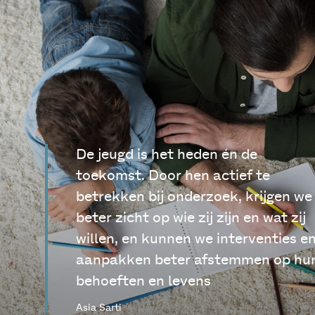
De jeugd is het heden én de
toekomst. Door hen actief te
betrekken bij onderzoek, krijgen we
beter zicht op wie zij zijn en wat zij
willen, en kunnen we interventies e
aanpakken beter afstemmen op hu
behoeften en levens
Asia Sarti