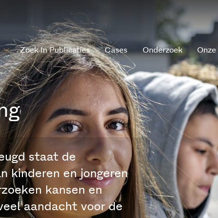
Zoek In Publicaties
Cases
Onderzoek
Onze
ng
eugd staat de
n kinderen en jongeren
rzoeken kansen en
veel aandacht voor de