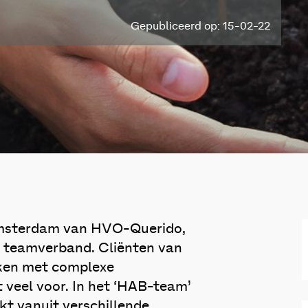
Gepubliceerd op: 15-02-22
 Amsterdam van HVO-Querido,
in teamverband. Cliënten van
aken met complexe
 veel voor. In het ‘HAB-team’
t vanuit verschillende