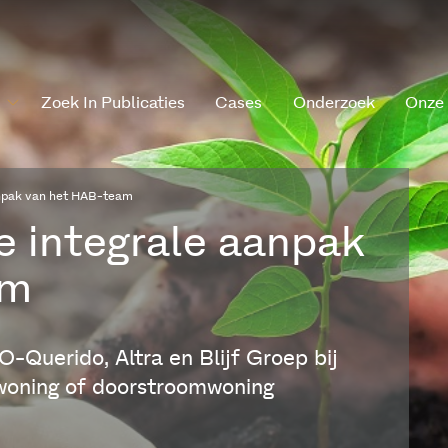
Zoek In Publicaties
Cases
Onderzoek
Onze
anpak van het HAB-team
e integrale aanpak
am
-Querido, Altra en Blijf Groep bij
woning of doorstroomwoning