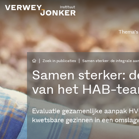
Thema’s
|
|
Zoek in publicaties
Samen sterker: de integrale a
Samen sterker: d
van het HAB-te
Evaluatie gezamenlijke aanpak HVO
kwetsbare gezinnen in een omslag