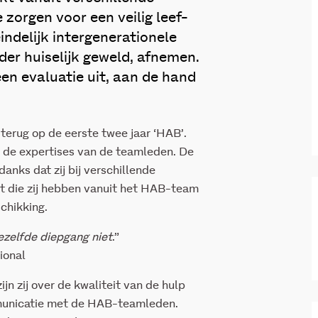
zorgen voor een veilig leef-
ndelijk intergenerationele
er huiselijk geweld, afnemen.
en evaluatie uit, aan de hand
terug op de eerste twee jaar ‘HAB’.
it de expertises van de teamleden. De
anks dat zij bij verschillende
eit die zij hebben vanuit het HAB-team
chikking.
 dezelfde diepgang niet
.”
ional
jn zij over de kwaliteit van de hulp
mmunicatie met de HAB-teamleden.