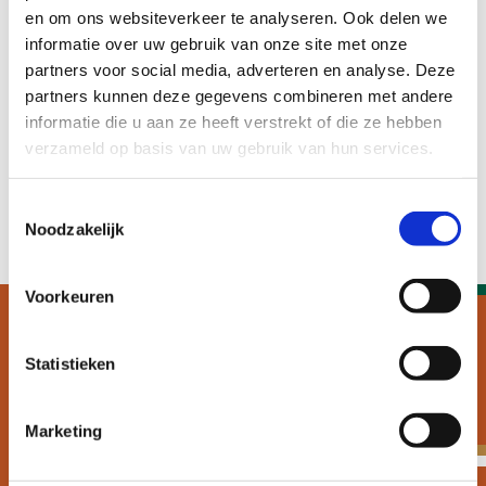
en om ons websiteverkeer te analyseren. Ook delen we
informatie over uw gebruik van onze site met onze
Door werk kunnen mensen beter participeren in de
partners voor social media, adverteren en analyse. Deze
maatschappij en ervaren ze meer zelfrespect. Met ons
partners kunnen deze gegevens combineren met andere
onderzoek willen wij arbeidsparticipatie verbeteren en
informatie die u aan ze heeft verstrekt of die ze hebben
verduurzamen.
verzameld op basis van uw gebruik van hun services.
Toestemmingsselectie
Lees meer
Noodzakelijk
Voorkeuren
Statistieken
We helpen organisaties
met wetenschappelijk
Marketing
onderzoek