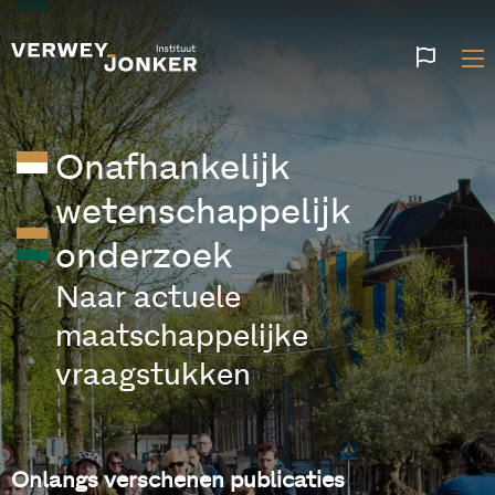
Websi
talen
Onafhankelijk
wetenschappelijk
onderzoek
Naar actuele
maatschappelijke
vraagstukken
Onlangs verschenen publicaties