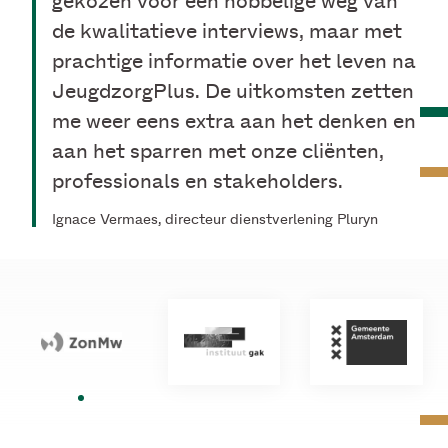
gekozen voor een hobbelige weg van
tot veel meer in staat zijn dan ze
hoogte geraakt van mogelijkheden
de kwalitatieve interviews, maar met
aanvankelijk dachten. Inclusief
om hulpverlening in te schakelen bij
prachtige informatie over het leven na
ondernemen geeft zowel de
mensen met problematische
JeugdzorgPlus. De uitkomsten zetten
werkgever als de medewerker een
schulden.
me weer eens extra aan het denken en
enorme voldoening.
aan het sparren met onze cliënten,
Dr. Marjolein Odekerken - Senior onderzoeker Verwey-
Dr. Monique Stavenuiter- Senior onderzoeker Verwey-
Jonker Instituut
Jonker Instituut
professionals en stakeholders.
Ignace Vermaes, directeur dienstverlening Pluryn