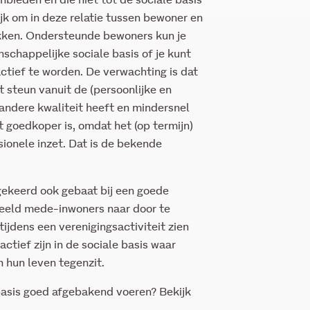
bieden en die níet tot de sociale basis
jk om in deze relatie tussen bewoner en
ekken. Ondersteunde bewoners kun je
nschappelijke sociale basis of je kunt
actief te worden. De verwachting is dat
 steun vanuit de (persoonlijke en
andere kwaliteit heeft en mindersnel
t goedkoper is, omdat het (op termijn)
ionele inzet. Dat is de bekende
mgekeerd ook gebaat bij een goede
beeld mede-inwoners naar door te
tijdens een verenigingsactiviteit zien
ctief zijn in de sociale basis waar
n hun leven tegenzit.
 basis goed afgebakend voeren? Bekijk