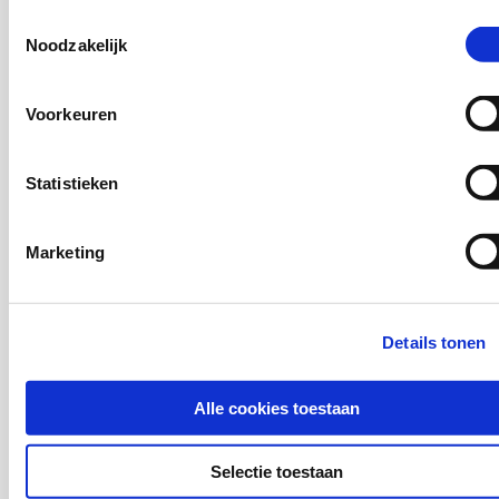
Toestemmingsselectie
Noodzakelijk
Roos de Wildt,
Milou Lünnemann,
Jildou van der Ploeg,
Voorkeuren
Liselotte van Loon-Dikkers
Statistieken
ISBN 978-94-6409-393-3
Download deze publicatie
Marketing
Details tonen
Alle cookies toestaan
Selectie toestaan