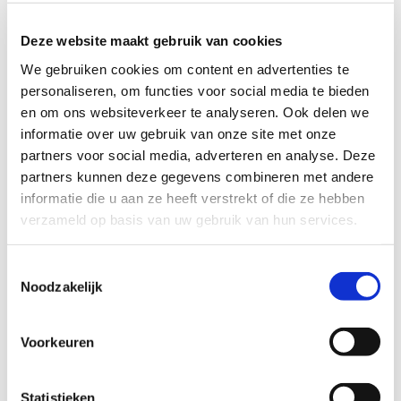
Geschreven door
Lyke van der Maas
Deze website maakt gebruik van cookies
We gebruiken cookies om content en advertenties te
Ervaringen met allianties en
personaliseren, om functies voor social media te bieden
alliantiebeleid in Amsterdam
en om ons websiteverkeer te analyseren. Ook delen we
Gepost op januari 30, 2023 te 5:48 pm.
informatie over uw gebruik van onze site met onze
Geschreven door
Linda Kruis
partners voor social media, adverteren en analyse. Deze
In 2019 begon de gemeente Amsterdam met de nieuwe
partners kunnen deze gegevens combineren met andere
Subsidieregeling ‘Diversiteit en inclusiviteit voor
informatie die u aan ze heeft verstrekt of die ze hebben
allianties Amsterdam 2021-2023’. Het Verwey-Jonker
verzameld op basis van uw gebruik van hun services.
instituut organiseerde focusgroepen en interviews rond
deze nieuwe regeling.
Toestemmingsselectie
Noodzakelijk
Inclusief communiceren met inwoners
Voorkeuren
Gepost op juli 14, 2022 te 12:27 pm.
Geschreven door
Linda Kruis
Voor de gemeente Arnhem onderzochten we hoe
Statistieken