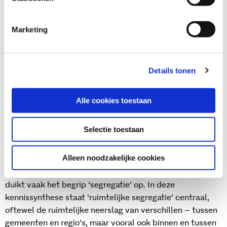
inclusief de publiekscommunicatie van de gemeente is
als het gaat om Arnhemmers met een
Marketing
migratieachtergrond, mensen met een beperking en
personen uit de LHBTQI+ gemeenschap.
Details tonen
Ruimtelijke segregatie
Gepost op juni 29, 2022 te 12:12 pm.
Alle cookies toestaan
Geschreven door
Linda Kruis
Met het manifest Dicht de kloof! vroegen de
Selectie toestaan
burgemeesters van vijftien grote steden zomer 2021
aandacht voor het leefklimaat in de meest kwetsbare
Alleen noodzakelijke cookies
gebieden van Nederland. Wanneer het gaat over de
opstapeling van achterstanden en problemen in wijken,
duikt vaak het begrip ‘segregatie’ op. In deze
kennissynthese staat ‘ruimtelijke segregatie’ centraal,
oftewel de ruimtelijke neerslag van verschillen – tussen
gemeenten en regio’s, maar vooral ook binnen en tussen