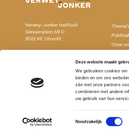
Verwey-Jonker Instituut
Thema’
Giessenplein 59 C
Publica
3522 KE Utrecht
Onze on
Onderz
030 230 07 99
secr@verwey-jonker.nl
Deze website maakt gebru
We gebruiken cookies om c
bieden en om ons websitev
site met onze partners vo
combineren met andere inf
uw gebruik van hun servic
Toestemmingsselectie
Noodzakelijk
Privacy reglement
Cookies
Disclaimer
Vera