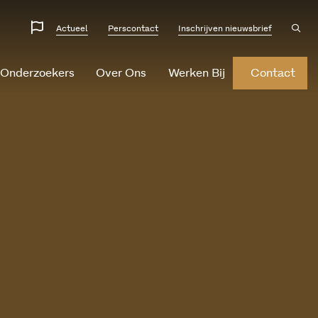
Website
Ope
Actueel
Perscontact
Inschrijven nieuwsbrief
sear
talen
 Onderzoekers
Over Ons
Werken Bij
Contact