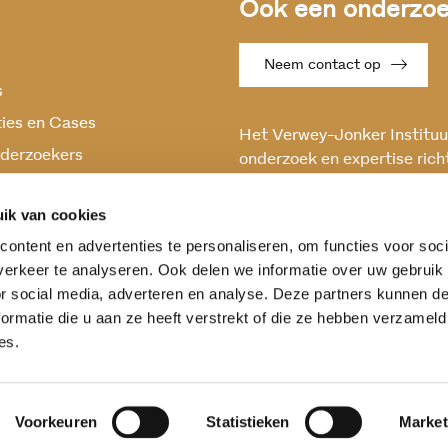
Ook een onderzoek
Neem contact op
s
ties en Cases
Het Verwey-Jonker Instituut
derzoekers
onderzoek en expertise rich
maatschappelijke vraagstuk
oek
en stabiele samenleving.
ik van cookies
ontent en advertenties te personaliseren, om functies voor soci
erkeer te analyseren. Ook delen we informatie over uw gebruik
or social media, adverteren en analyse. Deze partners kunnen 
ormatie die u aan ze heeft verstrekt of die ze hebben verzameld
es.
Voorkeuren
Statistieken
Market
ntwoording