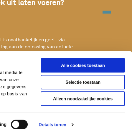
 uit laten voeren?
 is onafhankelijk en geeft via
ting aan de oplossing van actuele
ken met het oog op een betere, vitale
Alle cookies toestaan
al media te
 van onze
Selectie toestaan
deze gegevens
 op basis van
Alleen noodzakelijke cookies
ing
Details tonen