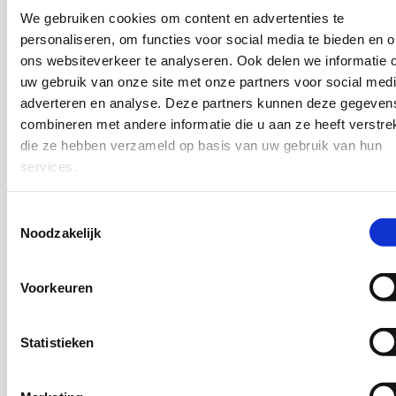
2026
We gebruiken cookies om content en advertenties te
personaliseren, om functies voor social media te bieden en 
Lees
ons websiteverkeer te analyseren. Ook delen we informatie 
meer
uw gebruik van onze site met onze partners voor social medi
Initiatief ‘Common Grounds met
adverteren en analyse. Deze partners kunnen deze gegeven
inclusieve werkgevers’ van Campus
combineren met andere informatie die u aan ze heeft verstrek
Woudhuis
die ze hebben verzameld op basis van uw gebruik van hun
2026
services.
Lees
Toestemmingsselectie
meer
Gemengde wijken in Breda
Noodzakelijk
2026
Voorkeuren
Lees
meer
Elkaar echt begrijpen
Statistieken
2026