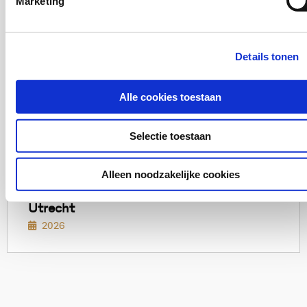
Marketing
Lees
meer
Verantwoordelijkheid nemen
2026
Details tonen
Lees
Alle cookies toestaan
meer
Initiatief Weerbare Werkgever in het
eerste projectjaar
2026
Selectie toestaan
Alleen noodzakelijke cookies
Lees
meer
Evaluatie project U-match gemeente
Utrecht
2026