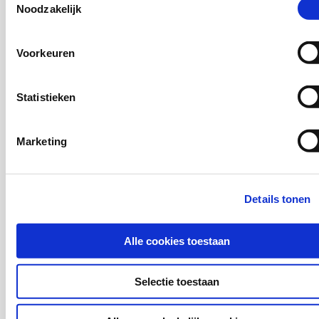
Noodzakelijk
Marjan de Gruijter,
Fatima Acherrat,
Anoeshka Gehring
Voorkeuren
ISBN 978-94-6409-394-0
Statistieken
Download deze publicatie
Marketing
Details tonen
Alle cookies toestaan
Selectie toestaan
Onderwijs en ontwikkeling
2025