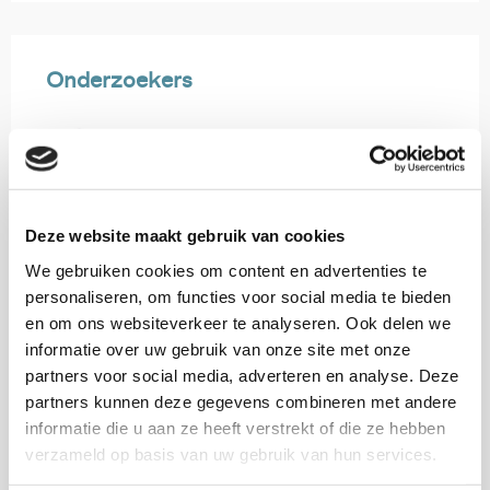
Onderzoekers
Monique Stavenuiter
Deze website maakt gebruik van cookies
Senior onderzoeker en Hoofd onderzoeksgroep
maatschappelijke participatie
We gebruiken cookies om content en advertenties te
personaliseren, om functies voor social media te bieden
en om ons websiteverkeer te analyseren. Ook delen we
Kirsten Tinnemans
informatie over uw gebruik van onze site met onze
Onderzoeker
partners voor social media, adverteren en analyse. Deze
partners kunnen deze gegevens combineren met andere
Marlinda van der Hoff
informatie die u aan ze heeft verstrekt of die ze hebben
verzameld op basis van uw gebruik van hun services.
Onderzoeker