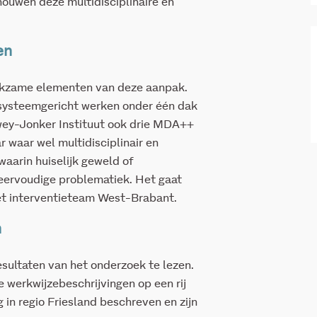
houwen deze multidisciplinaire en
en
rkzame elementen van deze aanpak.
n systeemgericht werken onder één dak
wey-Jonker Instituut ook drie MDA++
 waar wel multidisciplinair en
aarin huiselijk geweld of
eervoudige problematiek. Het gaat
t interventieteam West-Brabant.
n
resultaten van het onderzoek te lezen.
 werkwijzebeschrijvingen op een rij
 in regio Friesland beschreven en zijn