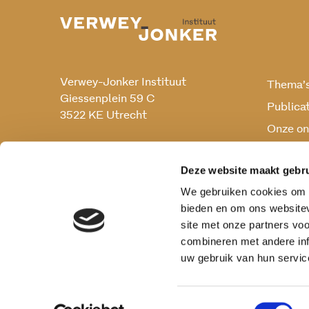
Verwey-Jonker Instituut
Thema’
Giessenplein 59 C
Publica
3522 KE Utrecht
Onze on
Onderz
030 230 07 99
secr@verwey-jonker.nl
Deze website maakt gebru
We gebruiken cookies om c
bieden en om ons websitev
site met onze partners vo
combineren met andere inf
uw gebruik van hun servic
Toestemmingsselectie