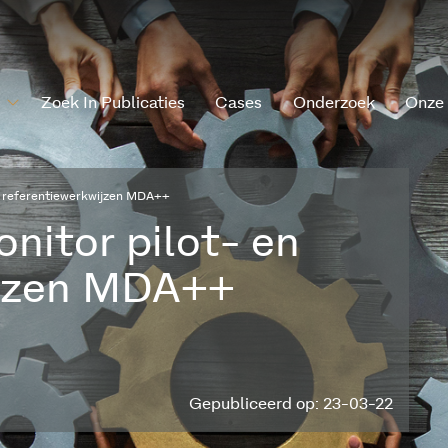
Zoek In Publicaties
Cases
Onderzoek
Onze
n referentiewerkwijzen MDA++
nitor pilot- en
ijzen MDA++
Gepubliceerd op: 23-03-22