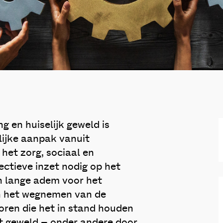
 en huiselijk geweld is
ijke aanpak vanuit
het zorg, sociaal en
fectieve inzet nodig op het
n lange adem voor het
jn het wegnemen van de
oren die het in stand houden
et geweld – onder andere door