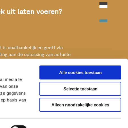
 uit laten voeren?
 is onafhankelijk en geeft via
ting aan de oplossing van actuele
ken met het oog op een betere, vitale
Alle cookies toestaan
al media te
 van onze
Selectie toestaan
deze gegevens
 op basis van
Alleen noodzakelijke cookies