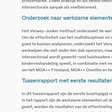
problematiek. Zowel praktijk en als beleid besc
intersectorale aanpak als veelbelovend.
Onderzoek naar werkzame element
Het Verwey-Jonker Instituut onderzoekt de we
Om de effectiviteit van het multidisciplinair e
goed te kunnen analyseren, onderzoekt het Ver
werkwijzen die niet onder één dak opereren, maar
intersectoraal wordt gewerkt rond huishoudens w
kindermishandeling speelt, in combinatie met m
om het MDA++ Friesland, MDA++ Drenthe en he
Tussenrapport met eerste resultate
In dit tussenrapport zijn de eerste (voorlopige) 
In het rapport zijn de werkzame elementen uit de
gezet, worden de resultaten van de effectmeting