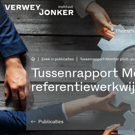
Thema’s
|
|
Zoek in publicaties
Tussenrapport Monitor pilot- e
Tussenrapport Mo
referentiewerkw
Publicaties