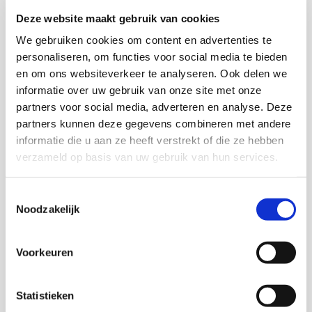
Deze website maakt gebruik van cookies
Onderzoekers
We gebruiken cookies om content en advertenties te
personaliseren, om functies voor social media te bieden
en om ons websiteverkeer te analyseren. Ook delen we
informatie over uw gebruik van onze site met onze
Marjan de Gruijter
partners voor social media, adverteren en analyse. Deze
Senior onderzoeker
partners kunnen deze gegevens combineren met andere
informatie die u aan ze heeft verstrekt of die ze hebben
verzameld op basis van uw gebruik van hun services.
Toestemmingsselectie
Bas Tierolf
Noodzakelijk
Senior onderzoeker
Voorkeuren
Statistieken
Freek de Meere