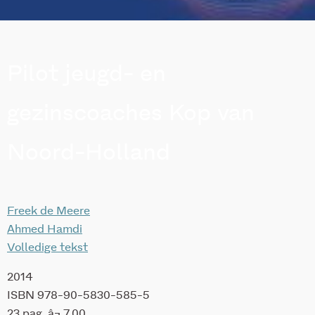
Pilot jeugd- en
gezinscoaches Kop van
Noord-Holland
Freek de Meere
Ahmed Hamdi
Volledige tekst
2014
ISBN 978-90-5830-585-5
23 pag. â¬ 7,00