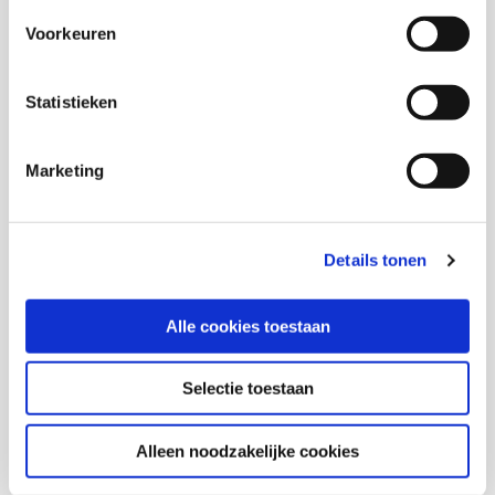
Voorkeuren
Freek de Meere
Statistieken
Senior onderzoeker en Hoofd onderzoeksgroep sociale
vitaliteit en veiligheid
Marketing
Ahmed Hamdi
Details tonen
Senior onderzoeker en Programmaleider
Kennisplatform Inclusief Samenleven
Alle cookies toestaan
Selectie toestaan
Thema's
Alleen noodzakelijke cookies
Jeugd en opvoeding