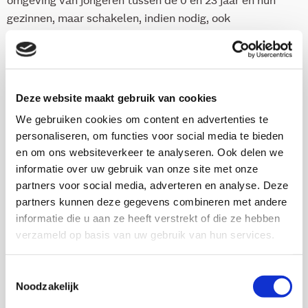
omgeving van jongeren tussen de 0 en 23 jaar en hun
gezinnen, maar schakelen, indien nodig, ook
specialistische zorg in. Het is de bedoeling dat het
hulpaanbod doelmatiger en overzichtelijker wordt voor
ouders, voor andere voorzieningen en voor de
aansturing door de gemeenten. Door te kijken wat er
Deze website maakt gebruik van cookies
gebeurt op het laagste schaalniveau – individuele
We gebruiken cookies om content en advertenties te
cases – geeft dit onderzoek zicht op de mogelijke
personaliseren, om functies voor social media te bieden
meerwaarde van de pilotaanpak.
en om ons websiteverkeer te analyseren. Ook delen we
informatie over uw gebruik van onze site met onze
partners voor social media, adverteren en analyse. Deze
Download deze publicatie
partners kunnen deze gegevens combineren met andere
informatie die u aan ze heeft verstrekt of die ze hebben
verzameld op basis van uw gebruik van hun services.
Toestemmingsselectie
Onderzoekers
Noodzakelijk