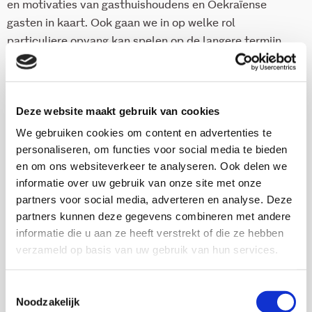
en motivaties van gasthuishoudens en Oekraïense
gasten in kaart. Ook gaan we in op welke rol
particuliere opvang kan spelen op de langere termijn.
Download publicatie
Deze website maakt gebruik van cookies
We gebruiken cookies om content en advertenties te
personaliseren, om functies voor social media te bieden
en om ons websiteverkeer te analyseren. Ook delen we
Onderzoekers
informatie over uw gebruik van onze site met onze
partners voor social media, adverteren en analyse. Deze
partners kunnen deze gegevens combineren met andere
informatie die u aan ze heeft verstrekt of die ze hebben
verzameld op basis van uw gebruik van hun services.
Tamara A. Kool
Senior onderzoeker
Toestemmingsselectie
Noodzakelijk