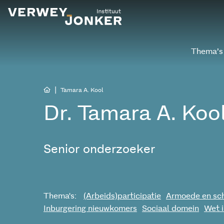
Thema’s
|
Tamara A. Kool
Dr. Tamara A. Koo
Senior onderzoeker
Thema's:
(Arbeids)participatie
Armoede en sc
Inburgering nieuwkomers
Sociaal domein
Wet i