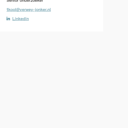
Senior onderzoeker
tkool@verwey-jonker.nl
Linkedin