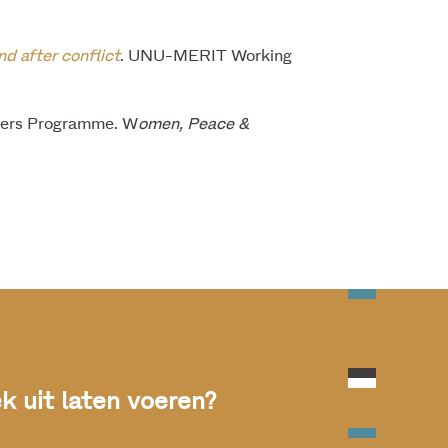
 after conflict
. UNU-MERIT Working
kers Programme. W
omen, Peace &
 uit laten voeren?