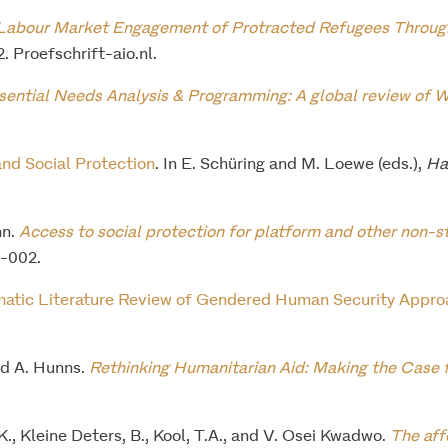
 Labour Market Engagement of Protracted Refugees Through
 Proefschrift-aio.nl.
sential Needs Analysis & Programming: A global review of 
nd Social Protection
. In E. Schüring and M. Loewe (eds.),
Ha
nn.
Access to social protection for platform and other non-s
-002.
matic Literature Review of Gendered Human Security Appr
and A. Hunns.
Rethinking Humanitarian Aid: Making the Case f
, Kleine Deters, B., Kool, T.A., and V. Osei Kwadwo.
The aff