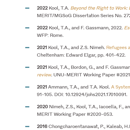
2022
Kool, T.A.
Beyond the Right to Work:
MERIT/MGSoG Dissertation Series No. 272.
2022
Kool, T.A., and F. Gassmann, 2022.
Es
WFP: Rome.
2021
Kool, T.A., and Z.S. Nimeh.
Refugees a
Cheltenham: Edward Elgar, pp. 401-422.
2021
Kool, T.A., Bordon, G., and F. Gassma
review
.
UNU-MERIT Working Paper #2021
2021
Ammann, T.A., and T.A. Kool.
A Syste
91-105. DOI: 10.12924/johs2021.17010091.
2020
Nimeh, Z.S., Kool, T.A., Iacoella, F., 
MERIT Working Paper #2020-053.
2016
Chongcharoentanawat, P., Kaleab, H.K.