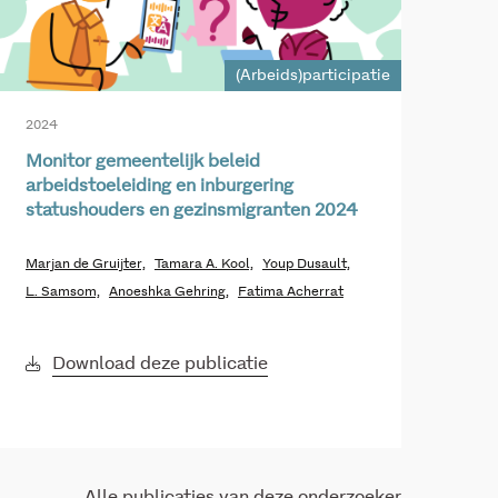
(Arbeids)participatie
2024
Monitor gemeentelijk beleid
arbeidstoeleiding en inburgering
statushouders en gezinsmigranten 2024
Marjan de Gruijter,
Tamara A. Kool,
Youp Dusault,
L. Samsom,
Anoeshka Gehring,
Fatima Acherrat
Download deze publicatie
Alle publicaties van deze onderzoeker