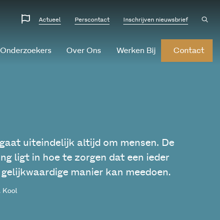
Website
Ope
Actueel
Perscontact
Inschrijven nieuwsbrief
sear
talen
 Onderzoekers
Over Ons
Werken Bij
Contact
 gaat uiteindelijk altijd om mensen. De
ng ligt in hoe te zorgen dat een ieder
 gelijkwaardige manier kan meedoen.
 Kool