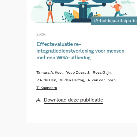
(Arbeids)participatie
2025
Effectevaluatie re-
integratiedienstverlening voor mensen
met een WGA-uitkering
Tamara A. Kool,
Youp Dusault,
Rosa Glijn,
P.A. de Hek,
M. den Hartog,
A. van der Toorn,
T. Koenders
Download deze publicatie