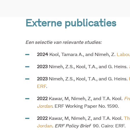
Externe publicaties
Een selectie van relevante studies:
2024
Kool, Tamara A., and Nimeh, Z.
Labour
2023
Nimeh, Z.S., Kool, T.A., and G. Heins.
2023
Nimeh, Z.S., Kool, T.A., and G. Heins.
ERF
.
2022
Kawar, M, Nimeh, Z, and T.A. Kool.
Fr
Jordan
. ERF Working Paper No. 1590.
2022
Kawar, M, Nimeh, Z, and T.A. Kool.
Th
Jordan
.
ERF Policy Brief
90. Cairo: ERF.