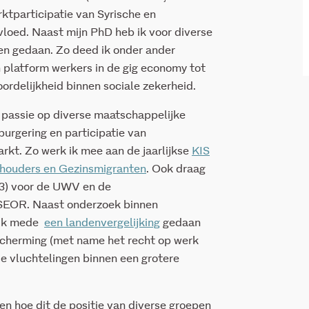
ktparticipatie van Syrische en
vloed. Naast mijn PhD heb ik voor diverse
en gedaan. Zo deed ik onder ander
 platform werkers in de gig economy tot
oordelijkheid binnen sociale zekerheid.
l passie op diverse maatschappelijke
urgering en participatie van
rkt. Zo werk ik mee aan de jaarlijkse
KIS
ushouders en Gezinsmigranten
. Ook draag
23) voor de UWV en de
. SEOR. Naast onderzoek binnen
b ik mede
een landenvergelijking
gedaan
escherming (met name het recht op werk
se vluchtelingen binnen een grotere
en hoe dit de positie van diverse groepen