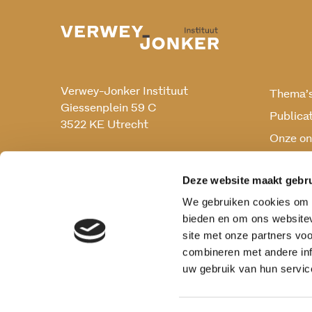
Verwey-Jonker Instituut
Thema’
Giessenplein 59 C
Publica
3522 KE Utrecht
Onze on
Onderz
030 230 07 99
secr@verwey-jonker.nl
Deze website maakt gebru
We gebruiken cookies om c
bieden en om ons websitev
site met onze partners vo
combineren met andere inf
uw gebruik van hun servic