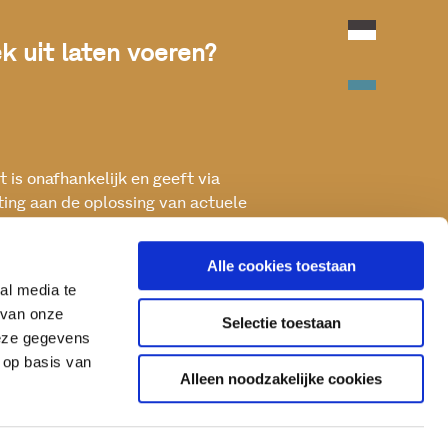
 uit laten voeren?
 is onafhankelijk en geeft via
ting aan de oplossing van actuele
ken met het oog op een betere, vitale
Alle cookies toestaan
al media te
 van onze
Selectie toestaan
deze gegevens
 op basis van
Alleen noodzakelijke cookies