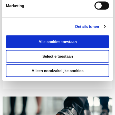
Marketing
Diversiteit
2024
Details tonen
Beleving van herkomstclassificaties onder
Nederlandse inwoners
Alle cookies toestaan
Maxime Yenga,
Ahmed Hamdi,
Oka Storms,
Selectie toestaan
Rominique van Rhemen,
Serena Does
Download deze publicatie
Alleen noodzakelijke cookies