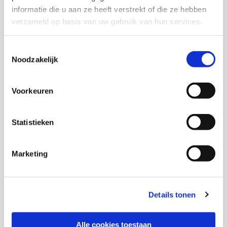
Onderzoekers
informatie die u aan ze heeft verstrekt of die ze hebben
verzameld op basis van uw gebruik van hun services.
Kirsten Tinnemans
Onderzoeker
Toestemmingsselectie
Noodzakelijk
Jolanda Asmoredjo
Onderzoeker
Voorkeuren
Statistieken
Met medewerking van
Marketing
Details tonen
Marjan de Gruijter
Senior onderzoeker
Alle cookies toestaan