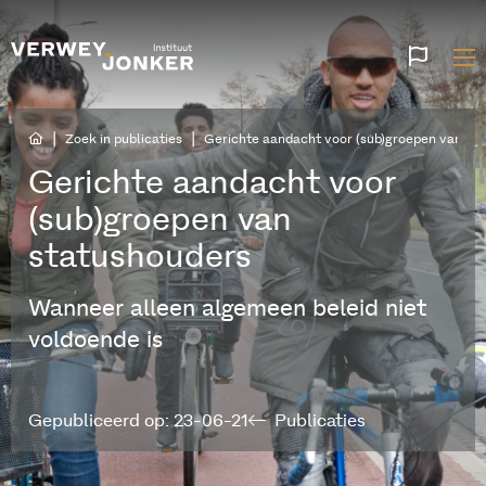
Websi
talen
|
|
Zoek in publicaties
Gerichte aandacht voor (sub)groepen van st
Gerichte aandacht voor
(sub)groepen van
statushouders
Wanneer alleen algemeen beleid niet
voldoende is
Gepubliceerd op: 23-06-21
Publicaties