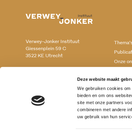
Verwey-Jonker Instituut
Thema’
Giessenplein 59 C
Publica
3522 KE Utrecht
Onze on
Onderz
030 230 07 99
secr@verwey-jonker.nl
Deze website maakt gebru
We gebruiken cookies om c
bieden en om ons websitev
site met onze partners vo
combineren met andere inf
uw gebruik van hun servic