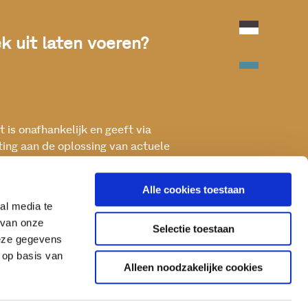
 uit laten voeren?
 is onafhankelijk en geeft via
ting aan de oplossing van actuele
ken met het oog op een betere, vitale
Alle cookies toestaan
al media te
 van onze
Selectie toestaan
deze gegevens
 op basis van
Alleen noodzakelijke cookies