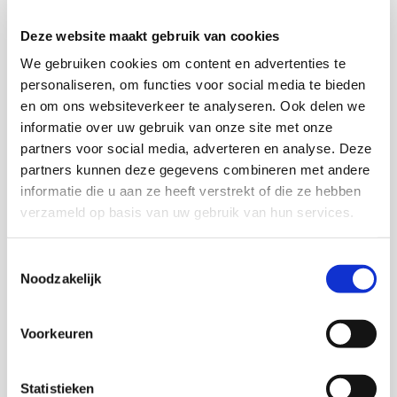
Deze website maakt gebruik van cookies
We gebruiken cookies om content en advertenties te
Onderzoekers
personaliseren, om functies voor social media te bieden
en om ons websiteverkeer te analyseren. Ook delen we
Trudi Nederland
informatie over uw gebruik van onze site met onze
partners voor social media, adverteren en analyse. Deze
partners kunnen deze gegevens combineren met andere
Marieke Wentink
informatie die u aan ze heeft verstrekt of die ze hebben
verzameld op basis van uw gebruik van hun services.
Toestemmingsselectie
Noodzakelijk
Marian van der Klein
Senior onderzoeker
Voorkeuren
Marie-Christine van Dongen
Statistieken