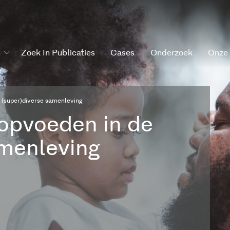
Zoek In Publicaties
Cases
Onderzoek
Onze
e (super)diverse samenleving
 opvoeden in de
amenleving