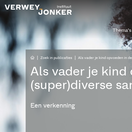
Thema’s
|
|
Zoek in publicaties
Als vader je kind opvoeden in d
Als vader je kind
(super)diverse s
Een verkenning