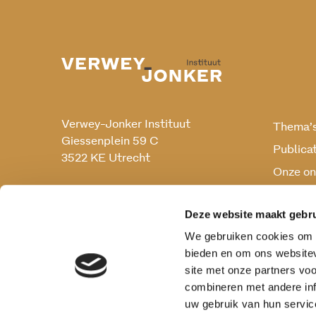
Verwey-Jonker Instituut
Thema’
Giessenplein 59 C
Publica
3522 KE Utrecht
Onze on
Onderz
030 230 07 99
secr@verwey-jonker.nl
Deze website maakt gebru
We gebruiken cookies om c
bieden en om ons websitev
site met onze partners vo
combineren met andere inf
uw gebruik van hun servic