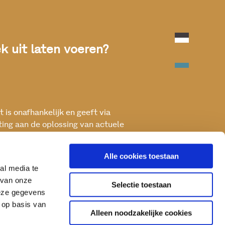
 uit laten voeren?
 is onafhankelijk en geeft via
ting aan de oplossing van actuele
ken met het oog op een betere, vitale
Alle cookies toestaan
al media te
 van onze
Selectie toestaan
deze gegevens
 op basis van
Alleen noodzakelijke cookies