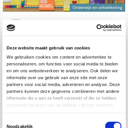
Onderwijs en ontwikkeling
2026
Burgerschapsonderwijs in ontwikkeling
Deze website maakt gebruik van cookies
Mehmet Day,
Manja Coopmans,
Liselotte van Loon-Dikkers,
We gebruiken cookies om content en advertenties te
personaliseren, om functies voor social media te bieden
Dominique Burggraaff
en om ons websiteverkeer te analyseren. Ook delen we
Download deze publicatie
informatie over uw gebruik van onze site met onze
partners voor social media, adverteren en analyse. Deze
partners kunnen deze gegevens combineren met andere
informatie die u aan ze heeft verstrekt of die ze hebben
verzameld op basis van uw gebruik van hun services.
Toestemmingsselectie
Noodzakelijk