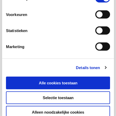
Voorkeuren
Jeugd en opvoeding
Statistieken
2025
Naar een toekomst die jongeren toekomt
Marketing
Ahmed Hamdi,
Inti Soeterik,
Mehmet Day,
Details tonen
Marit Verstappen,
R. Maslowski,
M. Turkenburg
Download via www.scp.nl
Alle cookies toestaan
Selectie toestaan
Alleen noodzakelijke cookies