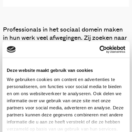
Professionals in het sociaal domein maken
in hun werk veel afwegingen. Zij zoeken naar
de meest passende ondersteuning, binnen de
mogelijkheden van wetten, regels en het
lokale aanbod. Steeds vaker wordt van
Deze website maakt gebruik van cookies
professionals ook verwacht dat zij
kostenbewust handelen: ook de kosten van
We gebruiken cookies om content en advertenties te
personaliseren, om functies voor social media te bieden
een interventie moeten meegewogen worden
en om ons websiteverkeer te analyseren. Ook delen we
in het besluit wat er ingezet wordt. Maar in
informatie over uw gebruik van onze site met onze
de praktijk is het voor professionals lastig
partners voor social media, adverteren en analyse. Deze
om inzicht te krijgen in de kosten van
partners kunnen deze gegevens combineren met andere
ondersteuning.
informatie die u aan ze heeft verstrekt of die ze hebben
verzameld op basis van uw gebruik van hun services.