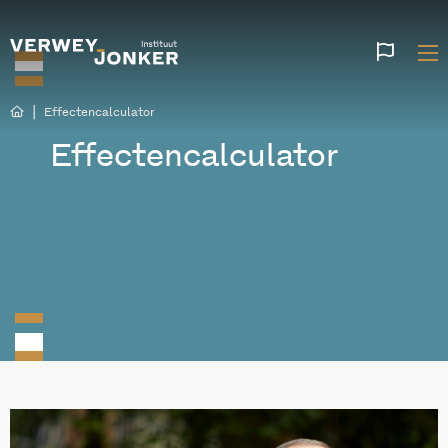
Websi
talen
|
Effectencalculator
Effectencalculator