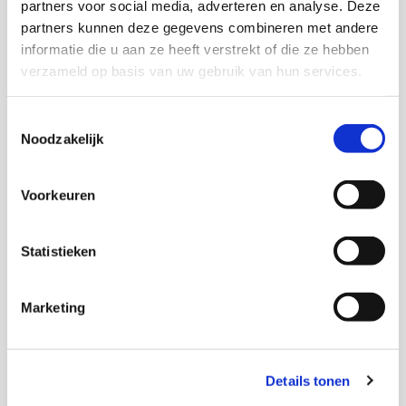
partners voor social media, adverteren en analyse. Deze
partners kunnen deze gegevens combineren met andere
informatie die u aan ze heeft verstrekt of die ze hebben
verzameld op basis van uw gebruik van hun services.
Toestemmingsselectie
Noodzakelijk
Sociaal domein
Voorkeuren
2021
Statistieken
Samen sterker: de integrale aanpak van het
HAB-team
Marketing
Maarten Kwakernaak,
Noël Koster
Details tonen
Download deze publicatie