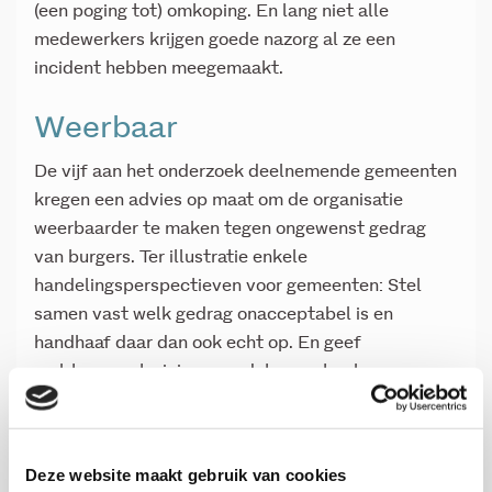
(een poging tot) omkoping. En lang niet alle
medewerkers krijgen goede nazorg al ze een
incident hebben meegemaakt.
Weerbaar
De vijf aan het onderzoek deelnemende gemeenten
kregen een advies op maat om de organisatie
weerbaarder te maken tegen ongewenst gedrag
van burgers. Ter illustratie enkele
handelingsperspectieven voor gemeenten: Stel
samen vast welk gedrag onacceptabel is en
handhaaf daar dan ook echt op. En geef
ambtenaren trainingen zodat ze weten hoe ze
kunnen handelen als er zich een incident voordoet.
Het melden van incidenten is belangrijk voor de
nazorg aan de slachtoffers en het sanctioneren van
Deze website maakt gebruik van cookies
daders . De analyse van meldingen en registraties