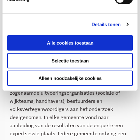
Enquête
Eind 2018-begin 2019 voerden Bureau Broekhuizen
Details tonen
â onderzoek en advies en het Verwey-Jonker
Instituut met subsidie van het ministerie van BZK
Alle cookies toestaan
in vijf gemeenten (divers van omvang) onderzoek
uit naar de aard, omvang en aanpak van intimidatie,
Selectie toestaan
bedreiging en omkoping. In totaal bevroegen zij –
middels een online enquête – aan 2.080
medewerkers. Het merendeel betrof gemeentelijke
Alleen noodzakelijke cookies
ambtenaren, maar er hebben ook medewerkers van
zogenaamde uitvoeringsorganisaties (sociale of
wijkteams, handhavers), bestuurders en
volksvertegenwoordigers aan het onderzoek
deelgenomen. In elke gemeente vond naar
aanleiding van de resultaten van de enquête een
expertsessie plaats. Iedere gemeente ontving een