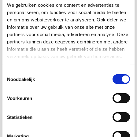
We gebruiken cookies om content en advertenties te
kan gebruikt worden om de gemeente weerbaarder
personaliseren, om functies voor social media te bieden
te maken.
en om ons websiteverkeer te analyseren. Ook delen we
informatie over uw gebruik van onze site met onze
partners voor social media, adverteren en analyse. Deze
Neem goede preventieve
partners kunnen deze gegevens combineren met andere
maatregelen: zet bijvoorbeeld geen
informatie die u aan ze heeft verstrekt of die ze hebben
verzameld op basis van uw gebruik van hun services.
namen en persoonlijke e-
mailadressen onder brieven of zorg
Toestemmingsselectie
voor meerdere woordvoerders op
Noodzakelijk
een gevoelig dossier. Zorg ook voor
handelingsbekwaamheid van
Voorkeuren
medewerkers tijdens een incident en
goede nazorg na een incident –
Statistieken
onderzoeker Jolijn Broekhuizen
Marketing