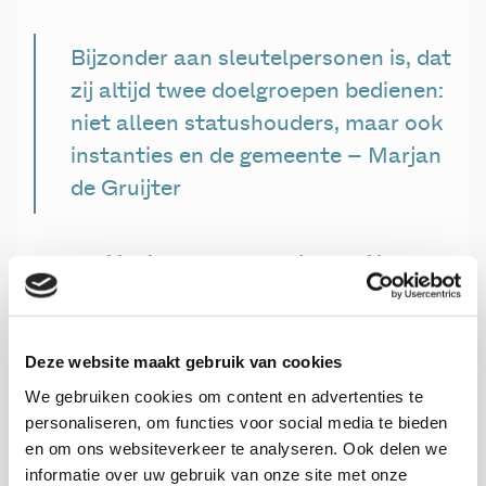
Bijzonder aan sleutelpersonen is, dat
zij altijd twee doelgroepen bedienen:
niet alleen statushouders, maar ook
instanties en de gemeente – Marjan
de Gruijter
Resultaten en aanbevelingen
Uit ons onderzoek blijkt dat de inzet van
sleutelpersonen ertoe leidt dat ook mensen worden
Deze website maakt gebruik van cookies
bereikt die de Nederlandse taal niet goed machtig
zijn, of om allerlei redenen op afstand, afwachtend
We gebruiken cookies om content en advertenties te
personaliseren, om functies voor social media te bieden
of argwanend staan ten opzichte van instituties.
en om ons websiteverkeer te analyseren. Ook delen we
Het (breder) inzetten van sleutelpersonen in de
informatie over uw gebruik van onze site met onze
inburgering kan daarmee leiden tot een meer