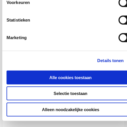
Voorkeuren
Manja Coopmans,
E. van Koolwijk,
Jolien Geerlings
Statistieken
Download via www.kis.nl
Marketing
Details tonen
Alle cookies toestaan
Selectie toestaan
Buurten en leefbaarheid
2025
Alleen noodzakelijke cookies
Kerngroep jongeren in Amsterdam Nieuw-West