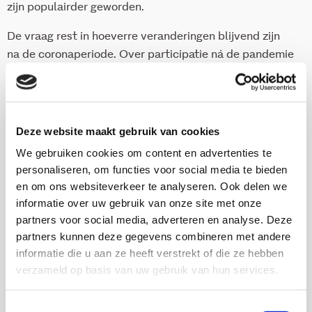
zijn populairder geworden.
De vraag rest in hoeverre veranderingen blijvend zijn
na de coronaperiode. Over participatie ná de pandemie
(vanaf 2022) bestaat nog geen compleet beeld. Wel
weten we dat maatschappelijke participatie over het
algemeen herstelt na de coronaperiode. Maar
onderzoek naar sportparticipatie wijst uit dat het
Deze website maakt gebruik van cookies
herstel in participatie niet gelijk verdeeld is: mensen
We gebruiken cookies om content en advertenties te
met een ‘lage’ opleiding, mensen met financiële
personaliseren, om functies voor social media te bieden
problemen en 13- tot en met 18-jarigen keren minder
en om ons websiteverkeer te analyseren. Ook delen we
terug dan andere groepen.
informatie over uw gebruik van onze site met onze
partners voor social media, adverteren en analyse. Deze
partners kunnen deze gegevens combineren met andere
Download deze publicatie
informatie die u aan ze heeft verstrekt of die ze hebben
verzameld op basis van uw gebruik van hun services.
Toestemmingsselectie