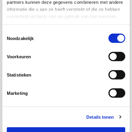
partners kunnen deze gegevens combineren met andere
informatie die u aan ze heeft verstrekt of die ze hebben
Trees Pels
verzameld op basis van uw gebruik van hun services.
Senior onderzoeker en adviseur kwaliteit KIS
Toestemmingsselectie
Noodzakelijk
Marjolijn Distelbrink
Voorkeuren
Senior onderzoeker
Statistieken
Marketing
Thema's
Jeugd en opvoeding
Details tonen