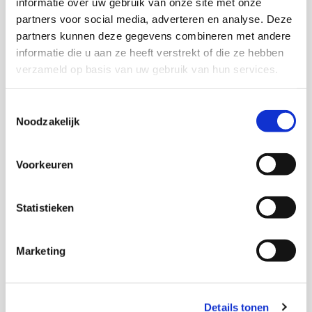
informatie over uw gebruik van onze site met onze
Zie ook het artikel:
‘Wie jongeren helpt om schuldenvrij
partners voor social media, adverteren en analyse. Deze
te worden, gaat criminaliteit tegen’
/ Door van der
partners kunnen deze gegevens combineren met andere
Wiele.
informatie die u aan ze heeft verstrekt of die ze hebben
verzameld op basis van uw gebruik van hun services.
Download publicatie
Toestemmingsselectie
Noodzakelijk
Voorkeuren
Onderzoekers
Statistieken
Marketing
Marjolein Odekerken
Senior onderzoeker
Details tonen