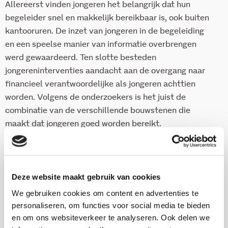
Allereerst vinden jongeren het belangrijk dat hun
begeleider snel en makkelijk bereikbaar is, ook buiten
kantooruren. De inzet van jongeren in de begeleiding
en een speelse manier van informatie overbrengen
werd gewaardeerd. Ten slotte besteden
jongereninterventies aandacht aan de overgang naar
financieel verantwoordelijke als jongeren achttien
worden. Volgens de onderzoekers is het juist de
combinatie van de verschillende bouwstenen die
maakt dat jongeren goed worden bereikt.
Dit onderzoek is onderdeel van het project Eerder uit
de Schulden: wat werkt? Een onderzoeksproject naar
diverse interventies in de schuldhulpverlening. Meer
Deze website maakt gebruik van cookies
informatie over het project is
hier
te vinden. Eerder uit
We gebruiken cookies om content en advertenties te
de Schulden wordt gefinancierd door het NWO in het
personaliseren, om functies voor social media te bieden
kader van de NWA ronde Schulden en Armoede.
en om ons websiteverkeer te analyseren. Ook delen we