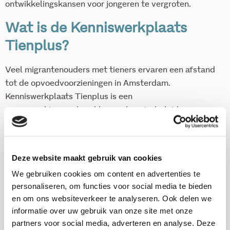
ontwikkelingskansen voor jongeren te vergroten.
Wat is de Kenniswerkplaats
Tienplus?
Veel migrantenouders met tieners ervaren een afstand
tot de opvoedvoorzieningen in Amsterdam.
Kenniswerkplaats Tienplus is een
samenwerkingsverband tussen kennis, beleid en
instellingen dat het bereik en de effectiviteit van (op-
voedings)ondersteuning voor die groep wil verbeteren.
Partners zijn de gemeente Amsterdam (DMO),
Deze website maakt gebruik van cookies
stadsdelen Zuidoost, Nieuw West en Noord, Stedelijk
We gebruiken cookies om content en advertenties te
overleg Diversiteit, Hogeschool Inholland, Vrije
personaliseren, om functies voor social media te bieden
Universiteit, Academische werkplaats Publieke
en om ons websiteverkeer te analyseren. Ook delen we
gezondheid GGD-AMC en het Verwey-Jonker Instituut
informatie over uw gebruik van onze site met onze
(penvoerder).
partners voor social media, adverteren en analyse. Deze