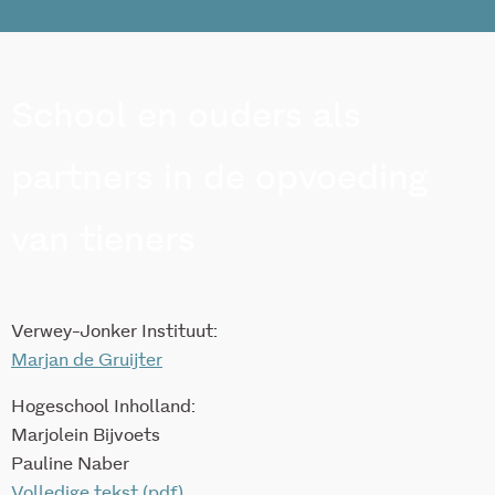
School en ouders als
partners in de opvoeding
van tieners
Verwey-Jonker Instituut:
Marjan de Gruijter
Hogeschool Inholland:
Marjolein Bijvoets
Pauline Naber
Volledige tekst (pdf)