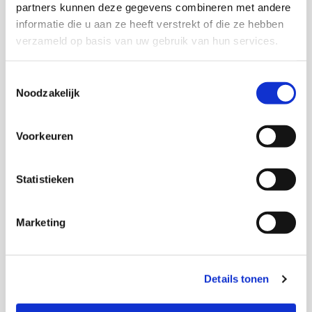
partners kunnen deze gegevens combineren met andere
Zie ook:
www.kenniswerkplaats-tienplus.nl
informatie die u aan ze heeft verstrekt of die ze hebben
verzameld op basis van uw gebruik van hun services.
http://www.kenniswerkplaats-tienplus.nl
Toestemmingsselectie
Noodzakelijk
Download deze publicatie
Voorkeuren
Statistieken
Onderzoekers
Marketing
Marjan de Gruijter
Details tonen
Senior onderzoeker