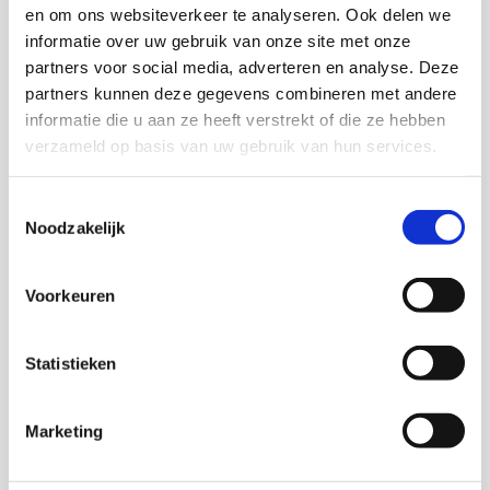
en om ons websiteverkeer te analyseren. Ook delen we
informatie over uw gebruik van onze site met onze
partners voor social media, adverteren en analyse. Deze
Marjolijn Distelbrink
partners kunnen deze gegevens combineren met andere
Senior onderzoeker
informatie die u aan ze heeft verstrekt of die ze hebben
verzameld op basis van uw gebruik van hun services.
Toestemmingsselectie
Noodzakelijk
Trees Pels
Senior onderzoeker en adviseur kwaliteit KIS
Voorkeuren
Anita C. Nanhoe
Statistieken
Marketing
Thema's