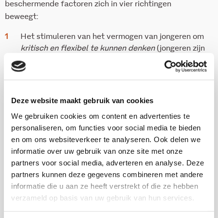
beschermende factoren zich in vier richtingen
beweegt:
Het stimuleren van het vermogen van jongeren om
kritisch en flexibel te kunnen denken
(jongeren zijn
‘confident’ maar niet ‘competent’ als het om
mediawijsheid en digitale vaardigheid gaat);
Inzet op meer
inzicht in de online leefwereld van
jongeren
bij ouders, docenten en andere
Deze website maakt gebruik van cookies
gezagsdragers (om zo te zorgen dat jongeren zich
We gebruiken cookies om content en advertenties te
meer verbonden voelen met hen en dat signalen
personaliseren, om functies voor social media te bieden
van radicalisering sneller herkend worden);
en om ons websiteverkeer te analyseren. Ook delen we
Het versterken van zowel
lokale netwerken
van
informatie over uw gebruik van onze site met onze
professionals en sleutelfiguren ‘uit de wijk’ als van
partners voor social media, adverteren en analyse. Deze
digitale netwerken
;
partners kunnen deze gegevens combineren met andere
Het benutten van
de mogelijkheden van het
informatie die u aan ze heeft verstrekt of die ze hebben
internet
(o.a. het ten positieve inzetten van het
verzameld op basis van uw gebruik van hun services.
kunnen verbinden over grenzen heen).