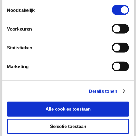
Toestemmingsselectie
Noodzakelijk
Download publicatie
Download factsheet
Voorkeuren
Statistieken
Onderzoekers
Marketing
Timo Peeters
Onderzoeker
Details tonen
Alle cookies toestaan
Ron van Wonderen
Senior onderzoeker en themacoördinator Sociale
Selectie toestaan
Stabiliteit KIS