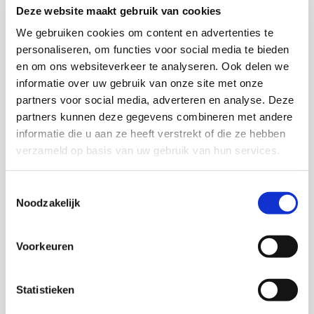
Deze website maakt gebruik van cookies
We gebruiken cookies om content en advertenties te
personaliseren, om functies voor social media te bieden
en om ons websiteverkeer te analyseren. Ook delen we
Onderzoekers
informatie over uw gebruik van onze site met onze
partners voor social media, adverteren en analyse. Deze
partners kunnen deze gegevens combineren met andere
informatie die u aan ze heeft verstrekt of die ze hebben
verzameld op basis van uw gebruik van hun services.
Marjan de Gruijter
Senior onderzoeker
Toestemmingsselectie
Noodzakelijk
Voorkeuren
Eliane Smits van Waesberghe
Senior onderzoeker
Statistieken