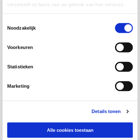
verzameld op basis van uw gebruik van hun services.
Onderzoekers
Toestemmingsselectie
Noodzakelijk
Voorkeuren
Roos de Wildt
Senior onderzoeker
Statistieken
E.T.M Laan
Marketing
S.S.M Meulenbeld
Details tonen
Alle cookies toestaan
Ruth Yohannes