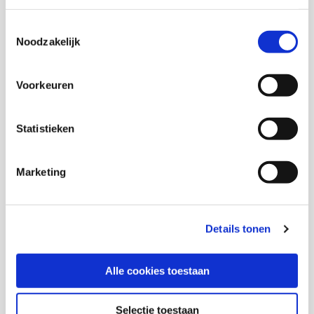
Toestemmingsselectie
Noodzakelijk
Voorkeuren
Statistieken
Huiselijk geweld en kindermishandeling
Marketing
2025
Wanneer het thuis onveilig is
Details tonen
Alle cookies toestaan
Roos de Wildt
Download deze publicatie
Selectie toestaan