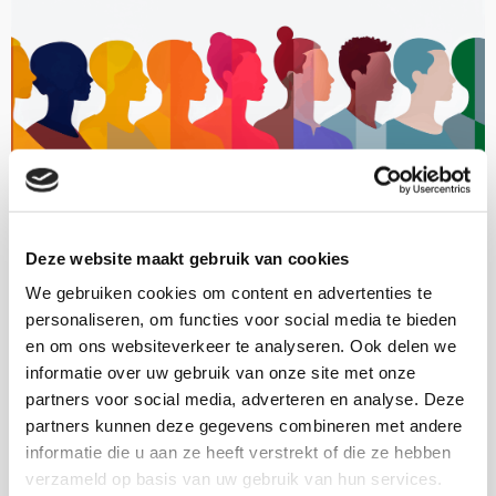
(Arbeids)participatie
2025
Deze website maakt gebruik van cookies
Werkverandering onder sekswerkers
We gebruiken cookies om content en advertenties te
personaliseren, om functies voor social media te bieden
en om ons websiteverkeer te analyseren. Ook delen we
informatie over uw gebruik van onze site met onze
Roos de Wildt,
Milou Lünnemann,
Jildou van der Ploeg,
partners voor social media, adverteren en analyse. Deze
Liselotte van Loon-Dikkers
partners kunnen deze gegevens combineren met andere
Download deze publicatie
informatie die u aan ze heeft verstrekt of die ze hebben
verzameld op basis van uw gebruik van hun services.