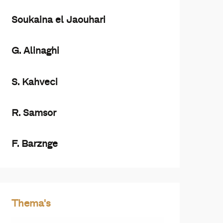
Soukaina el Jaouhari
G. Alinaghi
S. Kahveci
R. Samsor
F. Barznge
Thema's