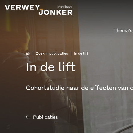
Thema’s
|
|
Zoek in publicaties
In de lift
In de lift
Cohortstudie naar de effecten van 
Publicaties