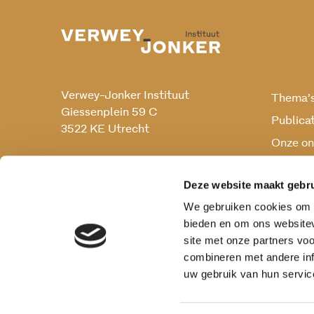
Verwey-Jonker Instituut
Thema’
Giessenplein 59 C
Publica
3522 KE Utrecht
Onze on
Onderz
030 230 07 99
secr@verwey-jonker.nl
Deze website maakt gebru
We gebruiken cookies om c
bieden en om ons websitev
site met onze partners vo
combineren met andere inf
uw gebruik van hun servic