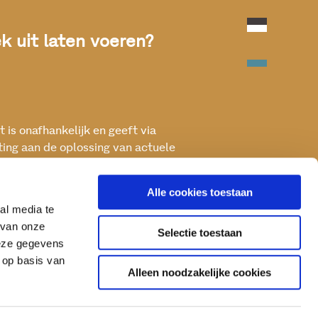
 uit laten voeren?
 is onafhankelijk en geeft via
ting aan de oplossing van actuele
ken met het oog op een betere, vitale
Alle cookies toestaan
al media te
 van onze
Selectie toestaan
deze gegevens
 op basis van
Alleen noodzakelijke cookies