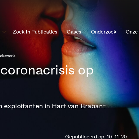
Zoek In Publicaties
Cases
Onderzoek
Onze
sekswerk
coronacrisis op
 exploitanten in Hart van Brabant
Gepubliceerd op: 10-11-20