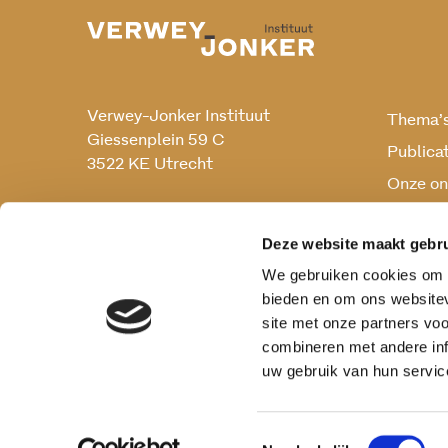
Verwey-Jonker Instituut
Thema’
Giessenplein 59 C
Publica
3522 KE Utrecht
Onze on
Onderz
030 230 07 99
secr@verwey-jonker.nl
Deze website maakt gebru
We gebruiken cookies om c
bieden en om ons websitev
site met onze partners vo
combineren met andere inf
uw gebruik van hun servic
Toestemmingsselectie