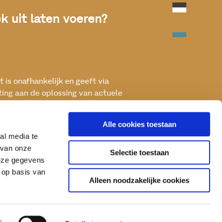
 uit laten voeren?
 is onafhankelijk en geeft via
ting aan de oplossing van actuele
ken met het oog op een betere, vitale
Alle cookies toestaan
al media te
 van onze
Selectie toestaan
deze gegevens
 op basis van
Alleen noodzakelijke cookies