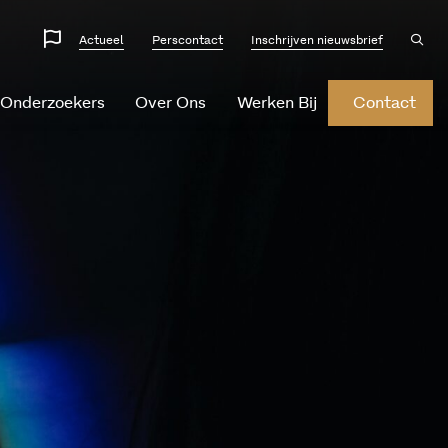
Website
Ope
Actueel
Perscontact
Inschrijven nieuwsbrief
sear
talen
 Onderzoekers
Over Ons
Werken Bij
Contact