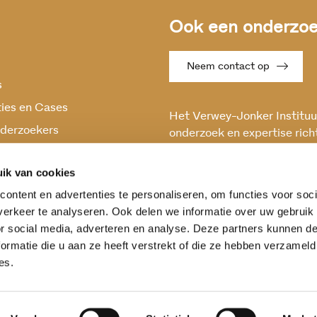
Ook een onderzoek
Neem contact op
s
ties en Cases
Het Verwey-Jonker Instituut
derzoekers
onderzoek en expertise rich
maatschappelijke vraagstuk
oek
en stabiele samenleving.
ik van cookies
ontent en advertenties te personaliseren, om functies voor soci
erkeer te analyseren. Ook delen we informatie over uw gebruik
or social media, adverteren en analyse. Deze partners kunnen 
ormatie die u aan ze heeft verstrekt of die ze hebben verzameld
es.