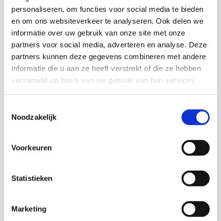
personaliseren, om functies voor social media te bieden
en om ons websiteverkeer te analyseren. Ook delen we
informatie over uw gebruik van onze site met onze
partners voor social media, adverteren en analyse. Deze
Onderzoekers
partners kunnen deze gegevens combineren met andere
informatie die u aan ze heeft verstrekt of die ze hebben
Marion J. Vijghen
verzameld op basis van uw gebruik van hun services.
Toestemmingsselectie
Inge Bakker
Noodzakelijk
Voorkeuren
Trees Pels
Statistieken
Senior onderzoeker en adviseur kwaliteit KIS
Marketing