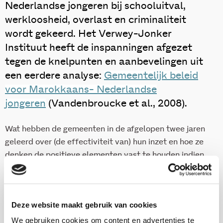
Nederlandse jongeren bij schooluitval,
werkloosheid, overlast en criminaliteit
wordt gekeerd. Het Verwey-Jonker
Instituut heeft de inspanningen afgezet
tegen de knelpunten en aanbevelingen uit
een eerdere analyse:
Gemeentelijk beleid
voor Marokkaans- Nederlandse
jongeren
(Vandenbroucke et al., 2008).
Wat hebben de gemeenten in de afgelopen twee jaren
geleerd over (de effectiviteit van) hun inzet en hoe ze
denken de positieve elementen vast te houden indien
de inspanningen op doelgroepniveau (moeten) worden
omgezet naar een reguliere aanpak?
Deze website maakt gebruik van cookies
Download deze publicatie
We gebruiken cookies om content en advertenties te