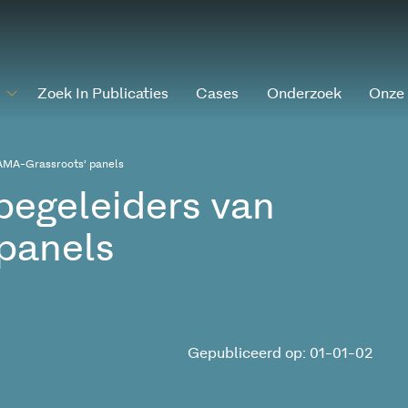
Zoek In Publicaties
Cases
Onderzoek
Onze
 AMA-Grassroots’ panels
begeleiders van
panels
Gepubliceerd op: 01-01-02