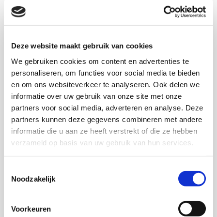
instellingen sterker sturen op maatwerk in de zorg voor
jeugd.
Zie ook
Divers gestuurd, Verankering van
Deze website maakt gebruik van cookies
diversiteitsbeleid pp. 124-125
We gebruiken cookies om content en advertenties te
personaliseren, om functies voor social media te bieden
Download deze publicatie
en om ons websiteverkeer te analyseren. Ook delen we
informatie over uw gebruik van onze site met onze
partners voor social media, adverteren en analyse. Deze
partners kunnen deze gegevens combineren met andere
informatie die u aan ze heeft verstrekt of die ze hebben
Onderzoekers
verzameld op basis van uw gebruik van hun services.
Rob Gilsing
Toestemmingsselectie
Noodzakelijk
Voorkeuren