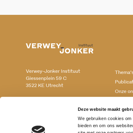
Verwey-Jonker Instituut
Thema’
Giessenplein 59 C
Publica
3522 KE Utrecht
Onze on
Onderz
030 230 07 99
secr@verwey-jonker.nl
Deze website maakt gebru
We gebruiken cookies om c
bieden en om ons websitev
site met onze partners vo