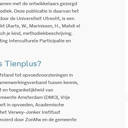
samen met de ontwikkelaars gezorgd
diek. Deze publicatie is daarvan het
door de Universiteit Utrecht, is een
t (Aarts, W., Marinissen, H., Mahdi el
ach je kind, methodiekbeschrijving.
ng Interculturele Participatie en
s Tienplus?
fstand tot opvoedvoorzieningen in
samenwerkingsverband tussen kennis,
it en toegankelijkheid van
 gemeente Amsterdam (DMO), Vrije
teit in opvoeden, Academische
et Verwey-Jonker Instituut
nancierd door ZonMw en de gemeente