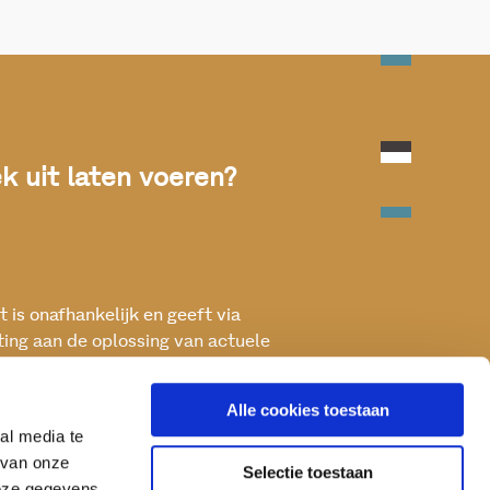
 uit laten voeren?
 is onafhankelijk en geeft via
ting aan de oplossing van actuele
ken met het oog op een betere, vitale
Alle cookies toestaan
al media te
 van onze
Selectie toestaan
deze gegevens