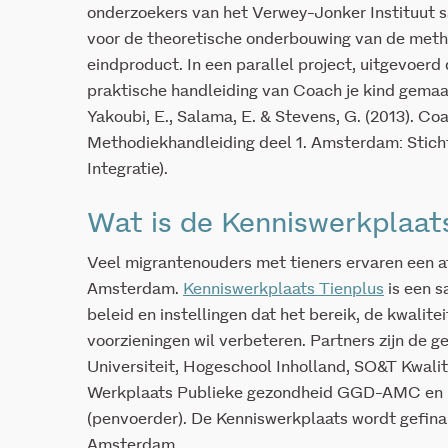
onderzoekers van het Verwey-Jonker Instituut 
voor de theoretische onderbouwing van de metho
eindproduct. In een parallel project, uitgevoerd 
praktische handleiding van Coach je kind gemaak
Yakoubi, E., Salama, E. & Stevens, G. (2013). Co
Methodiekhandleiding deel 1. Amsterdam: Stichti
Integratie).
Wat is de Kenniswerkplaat
Veel migrantenouders met tieners ervaren een a
Amsterdam.
Kenniswerkplaats Tienplus
is een 
beleid en instellingen dat het bereik, de kwalite
voorzieningen wil verbeteren. Partners zijn de
Universiteit, Hogeschool Inholland, SO&T Kwali
Werkplaats Publieke gezondheid GGD-AMC en h
(penvoerder). De Kenniswerkplaats wordt gefi
Amsterdam.