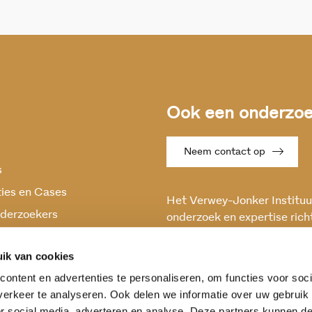
Ook een onderzoek
Neem contact op
s
ties en Cases
Het Verwey-Jonker Instituut
derzoekers
onderzoek en expertise rich
maatschappelijke vraagstuk
oek
en stabiele samenleving.
ik van cookies
ontent en advertenties te personaliseren, om functies voor soci
erkeer te analyseren. Ook delen we informatie over uw gebruik
or social media, adverteren en analyse. Deze partners kunnen 