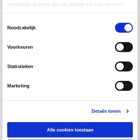
verzameld op basis van uw gebruik van hun services.
Marjolijn Distelbrink
Toestemmingsselectie
Senior onderzoeker
Noodzakelijk
Marieke de Greef
Voorkeuren
Amy van Grieken
Statistieken
Wilma Jansen
Marketing
Details tonen
Trees Pels
Senior onderzoeker en adviseur kwaliteit KIS
Alle cookies toestaan