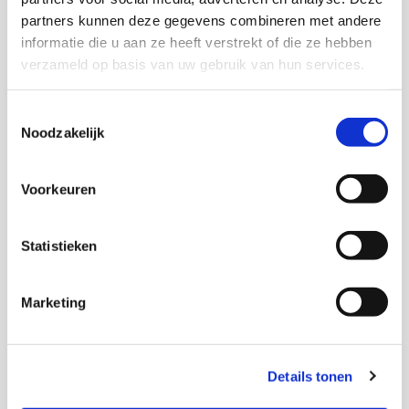
sneller een haalbare betalingsregeling kan
partners kunnen deze gegevens combineren met andere
worden ingezet.
informatie die u aan ze heeft verstrekt of die ze hebben
verzameld op basis van uw gebruik van hun services.
Onderzoek heeft uitgewezen dat €1,-
investeren in de aanpak, de samenleving
€2,20,- oplevert. Schulden zijn immers lager,
Toestemmingsselectie
Noodzakelijk
waardoor deurwaarders en incassogroepen
minder vaak worden ingeschakeld. Ook zijn de
kosten van schulddienstverlening door
Voorkeuren
gemeenten lager. Tot slot, als schuld afneemt,
neemt stress ook af, waardoor er minder
Statistieken
gebruik wordt gemaakt van zorg.
Marketing
Details tonen