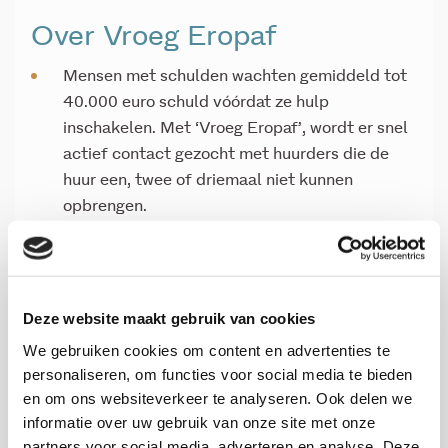
Over Vroeg Eropaf
Mensen met schulden wachten gemiddeld tot
40.000 euro schuld vóórdat ze hulp
inschakelen. Met ‘Vroeg Eropaf’, wordt er snel
actief contact gezocht met huurders die de
huur een, twee of driemaal niet kunnen
opbrengen.
Actief benaderen van mensen met kleine
schuld, zorgt ervoor dat problemen minder snel
escaleren en achterstanden laag blijven.
Door de actieve toenadering worden mensen
Deze website maakt gebruik van cookies
sneller gewezen op de mogelijkheden tot hulp.
We gebruiken cookies om content en advertenties te
Zo weten sommige mensen niet dat ze
personaliseren, om functies voor social media te bieden
huurtoeslag of zorgtoeslag kunnen aanvragen.
en om ons websiteverkeer te analyseren. Ook delen we
Deze aanpak heeft als resultaat dat de
informatie over uw gebruik van onze site met onze
lopende huur sneller weer betaald wordt en er
partners voor social media, adverteren en analyse. Deze