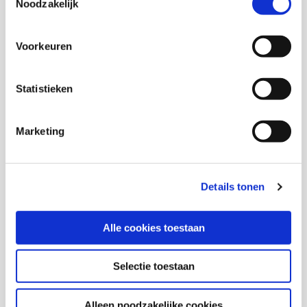
Anneke Brock
Noodzakelijk
Medior onderzoeker
Voorkeuren
Harrie Jonkman
Senior onderzoeker
Statistieken
I. Balsa Mendonça
Marketing
L. Janssen Lok
Details tonen
E.J.D. van Malsen
Alle cookies toestaan
Selectie toestaan
Thema's
Alleen noodzakelijke cookies