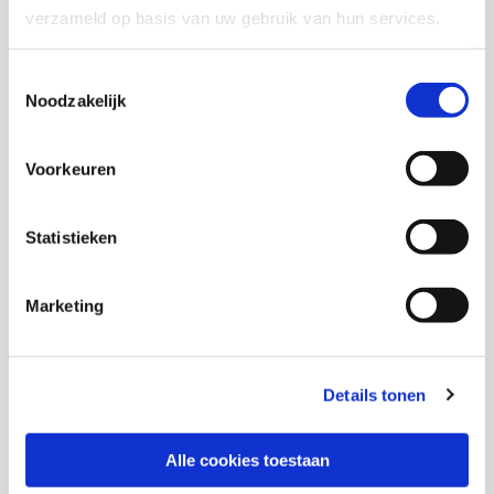
steunpunt@arq.org
.
verzameld op basis van uw gebruik van hun services.
Toestemmingsselectie
Download deze publicatie
Noodzakelijk
Download de samenvatting
Voorkeuren
Onderzoekers
Statistieken
Marketing
Eliane Smits van Waesberghe
Details tonen
Senior onderzoeker
Jolanda Asmoredjo
Alle cookies toestaan
Onderzoeker