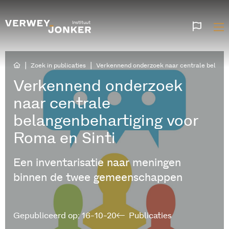
Websi
talen
|
|
Zoek in publicaties
Verkennend onderzoek naar centrale belange
Verkennend onderzoek
naar centrale
belangenbehartiging voor
Roma en Sinti
Een inventarisatie naar meningen
binnen de twee gemeenschappen
Gepubliceerd op: 16-10-20
Publicaties