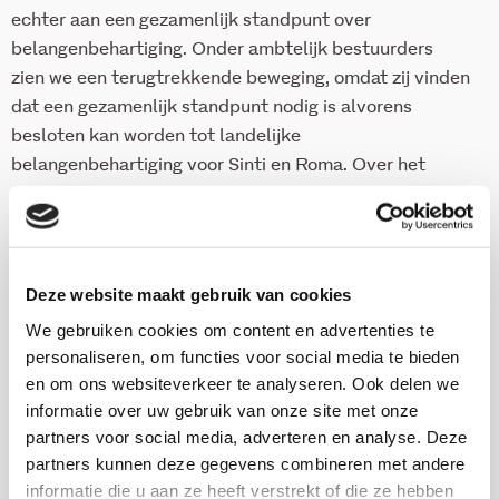
echter aan een gezamenlijk standpunt over
belangenbehartiging. Onder ambtelijk bestuurders
zien we een terugtrekkende beweging, omdat zij vinden
dat een gezamenlijk standpunt nodig is alvorens
besloten kan worden tot landelijke
belangenbehartiging voor Sinti en Roma. Over het
algemeen vinden Roma en Sinti dat een landelijke raad
een brug zou kunnen slaan tussen de gemeenschappen
en de (lokale) overheid, vooral ook om de
maatschappelijke ontwikkeling van deze
Deze website maakt gebruik van cookies
gemeenschappen in Nederland aan te jagen.
We gebruiken cookies om content en advertenties te
personaliseren, om functies voor social media te bieden
De door
Stichting Arq
ingestelde stuurgroep zal
en om ons websiteverkeer te analyseren. Ook delen we
binnenkort berichten over de manier waarop dit
informatie over uw gebruik van onze site met onze
rapport zal worden besproken.
partners voor social media, adverteren en analyse. Deze
Mocht u vragen hebben na lezing van het rapport, dan
partners kunnen deze gegevens combineren met andere
kunt u deze per e-mail richten aan
sinti-roma-
informatie die u aan ze heeft verstrekt of die ze hebben